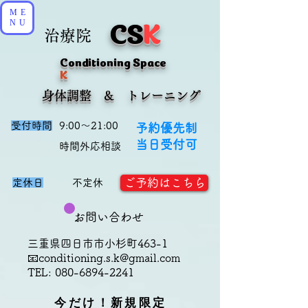
ME
CS
K
NU
治療院
Conditioning Space
K
​身体調整 & トレーニング
受付時間
9:00～21:00
予約優先制
当日受付可
​時間外応相談
ご予約はこちら
定休日
不定休
お問い合わせ
三重県四日市市小杉町463-1
📧
conditioning.s.k@gmail.com
TEL:
080-6894-2241
今だけ！新規限定