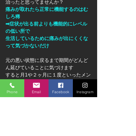
治ったと思ってませんか？
痛みが取れたら正常に機能するのはむ
しろ稀
➡症状が出る前よりも機能的にレベル
の低い所で
生活しているために痛みが出にくくな
って気づかないだけ
元の悪い状態に戻るまで期間がどんど
ん延びていることに気づけます
すると月1や２ヶ月に１度といったメン
テナンスで
いつまでも輝ける身体を維持できるよ
Phone
Email
Facebook
Instagram
うになります！
自分だけでケアするには限界がありま
す
特に正しく機能しているか？は自分自
身では分からないものです