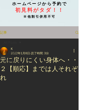
ホームページから予約で
初見料がタダ！！
※他割引併用不可
記事
All Posts
K
All Posts
2022年1月8日
読了時間: 3分
元に戻りにくい身体へ・・
腰痛について
２【順応】までは人それぞ
れ