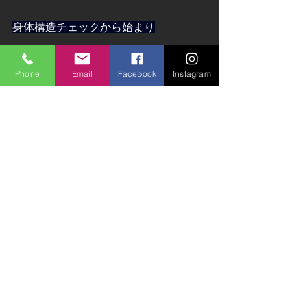
身体構造チェックから始まり
誘導刺激に対する体の反応・テーピン
Phone
Email
Facebook
Instagram
グやパッド刺激に対する体の反応等を
歩行分析からよりスムーズに歩けるほ
うを選択して作成するインソールです
完全アナログでハンドメイドなので
出来上がりはやや不細工ではあります