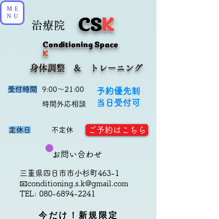
ME
CS
K
NU
治療院
Conditioning Space
K
​身体調整 & トレーニング
受付時間
9:00～21:00
予約優先制
当日受付可
​時間外応相談
ご予約はこちら
定休日
不定休
お問い合わせ
三重県四日市市小杉町463-1
📧
conditioning.s.k@gmail.com
TEL:
080-6894-2241
今だけ！新規限定