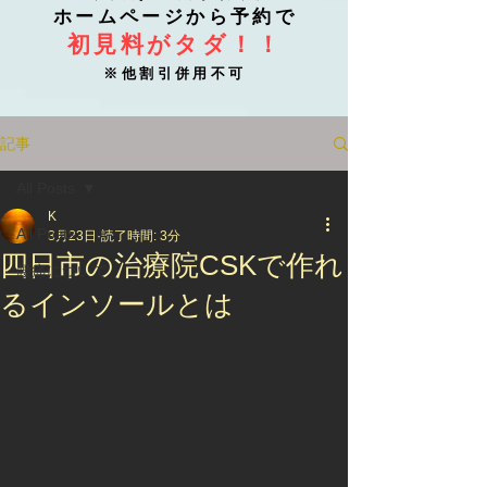
ホームページから予約で
初見料がタダ！！
※他割引併用不可
記事
All Posts
K
All Posts
3月23日
読了時間: 3分
四日市の治療院CSKで作れ
腰痛について
るインソールとは