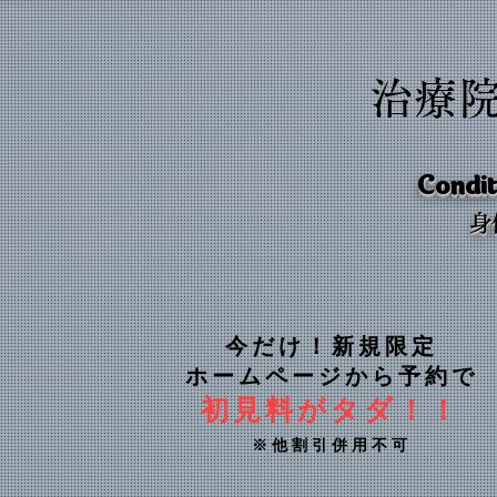
治療
Condit
​
今だけ！新規限定
ホームページから予約で
初見料がタダ！！
※他割引併用不可