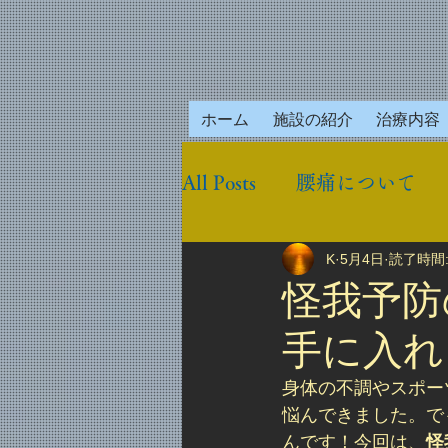
ホーム
施設の紹介
治療内容
All Posts
腰痛について
K
5月4日
読了時間:
怪我予防
手に入れ
身体の不調やスポー
悩んできました。で
んです！今回は、
怪