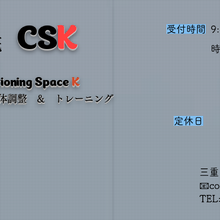
CS
K
受付時間
9
院
​
ioning Space
K
身体調整 & トレーニング
定休日
三重
📧
co
TEL