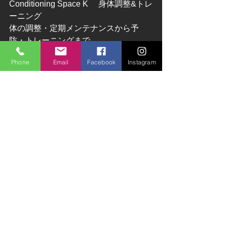
Conditioning Space K 　身体調整&トレ
ーニング
体の調整・定期メンテナンスから予
防・トレーニングまで
Phone
Email
Facebook
Instagram
＃寝違え
＃首コリ
＃肩こり
＃背部痛
＃腰痛
＃膝痛
＃捻挫
＃骨盤
＃リハビリ
＃四日市
＃整体
＃ピラティス
＃加圧トレーニング
＃体幹トレーニング