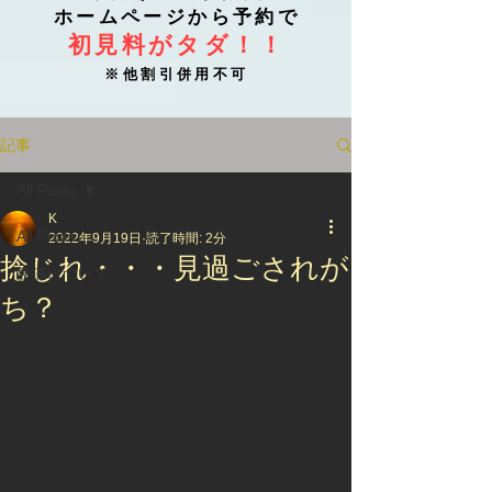
ホームページから予約で
初見料がタダ！！
※他割引併用不可
記事
All Posts
K
All Posts
2022年9月19日
読了時間: 2分
捻じれ・・・見過ごされが
腰痛について
ち？