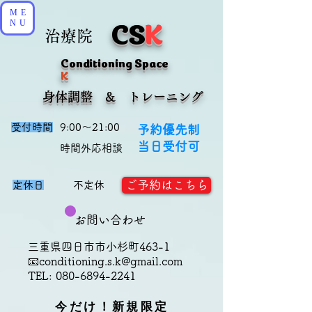
ME
CS
K
NU
治療院
Conditioning Space
K
​身体調整 & トレーニング
受付時間
9:00～21:00
予約優先制
当日受付可
​時間外応相談
ご予約はこちら
定休日
不定休
お問い合わせ
三重県四日市市小杉町463-1
📧
conditioning.s.k@gmail.com
TEL:
080-6894-2241
今だけ！新規限定