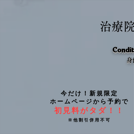
治療
Condit
​
今だけ！新規限定
ホームページから予約で
初見料がタダ！！
※他割引併用不可