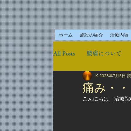
ホーム
施設の紹介
治療内容
All Posts
腰痛について
K
2023年7月5日
読
痛み・・
こんにちは　治療院