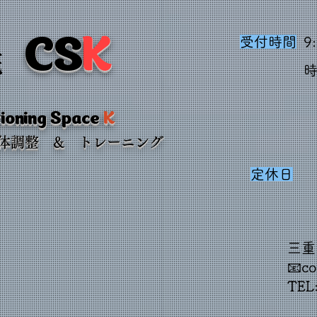
CS
K
受付時間
9
院
​
ioning Space
K
身体調整 & トレーニング
定休日
三重
📧
co
TEL