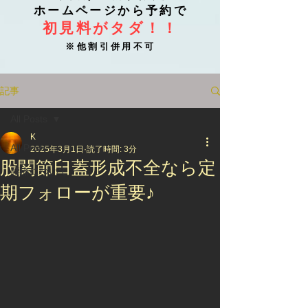
ホームページから予約で
初見料がタダ！！
※他割引併用不可
記事
All Posts
K
All Posts
2025年3月1日
読了時間: 3分
股関節臼蓋形成不全なら定
腰痛について
期フォローが重要♪