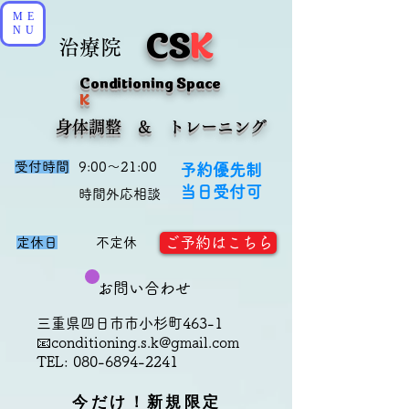
ME
CS
K
NU
治療院
Conditioning Space
K
​身体調整 & トレーニング
受付時間
9:00～21:00
予約優先制
当日受付可
​時間外応相談
ご予約はこちら
定休日
不定休
お問い合わせ
三重県四日市市小杉町463-1
📧
conditioning.s.k@gmail.com
TEL:
080-6894-2241
今だけ！新規限定