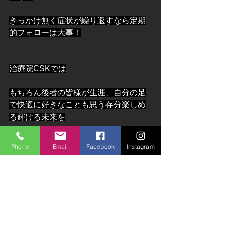
きっかけ無く症状が繰り返すなら定期
的フォローは大事！
治療院CSKでは
もちろん後者の皆様が生涯、自分の足
で快適に好きなことも思う存分楽しめ
る輝ける未来を
提供できるように定期フォロー・メン
Phone
Email
Facebook
Instagram
テナンス・トレーニングをトータルサ
ポートしています
身体のことで気になる方は早めに行動
しよう♪