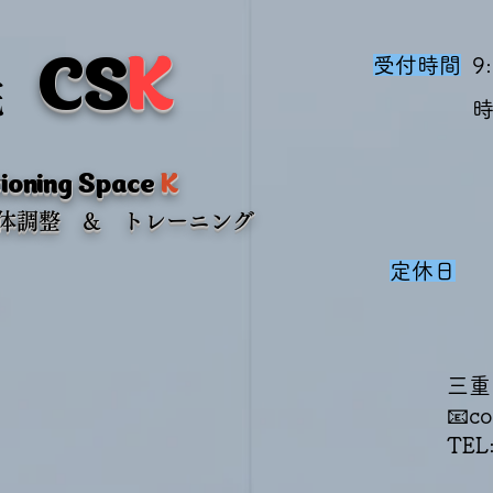
CS
K
受付時間
9
院
​
ioning Space
K
身体調整 & トレーニング
定休日
三重
📧
co
TEL