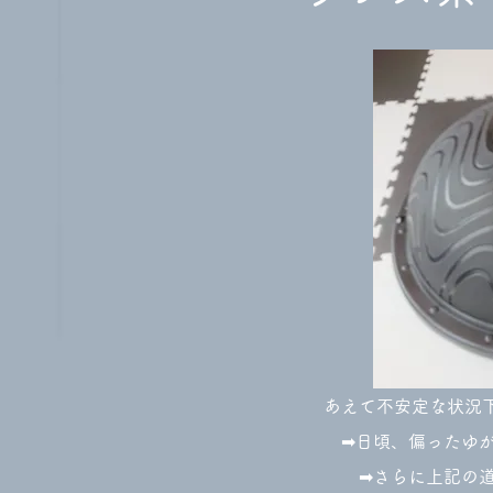
あえて不安定な状況
➡日頃、偏ったゆが
​ ➡さらに上記の