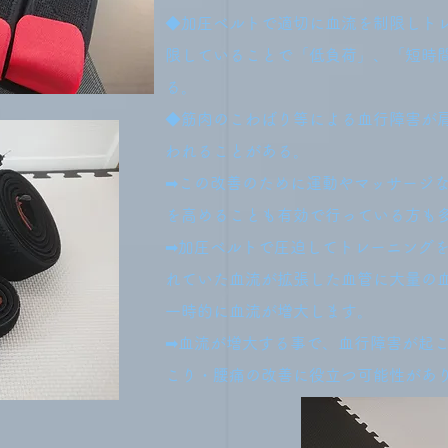
◆加圧ベルトで適切に血流を制限しト
限していることで「低負荷」、「短時
る。
◆筋肉のこわばり等による血行障害が
われることがある。
➡この改善のために運動やマッサージ
を高めることも有効で行っている方も
➡加圧ベルトで圧迫してトレーニング
れていた血流が拡張した血管に大量の
一時的に血流が増大します。
➡血流が増大する事で、血行障害が起
こり・腰痛の改善に役立つ可能性があ