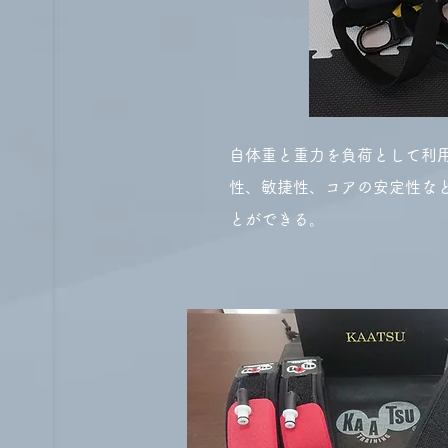
自体重と重力を負荷として利
性、敏捷性、コアの安定性な
とができる。