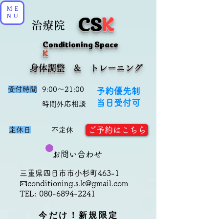
ME
CS
K
NU
治療院
Conditioning Space
K
​身体調整 & トレーニング
受付時間
9:00～21:00
予約優先制
当日受付可
​時間外応相談
ご予約はこちら
定休日
不定休
お問い合わせ
三重県四日市市小杉町463-1
📧
conditioning.s.k@gmail.com
TEL:
080-6894-2241
今だけ！新規限定