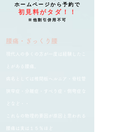
ホームページから予約で
初見料がタダ！！
※他割引併用不可
腰痛・ぎっくり腰
現代人の多くの方が一度は経験したこ
とがある腰痛。
病名としては椎間板ヘルニア・脊柱管
狭窄症・分離症・すべり症・側弯症な
どなど・・
これらの物理的要因が原因と思われる
腰痛は実は１５％ほど